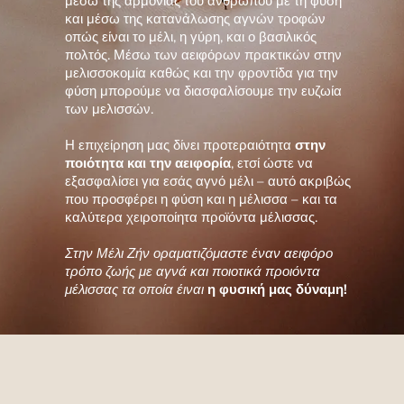
μέσω της αρμονίας του ανθρώπου με τη φύση
και μέσω της κατανάλωσης αγνών τροφών
οπώς είναι το μέλι, η γύρη, και ο βασιλικός
πολτός. Μέσω των αειφόρων πρακτικών στην
μελισσοκομία καθώς και την φροντίδα για την
φύση μπορούμε να διασφαλίσουμε την ευζωία
των μελισσών.
Η επιχείρηση μας δίνει προτεραιότητα
στην
ποιότητα και την αειφορία
, ετσί ώστε να
εξασφαλίσει για εσάς αγνό μέλι – αυτό ακριβώς
που προσφέρει η φύση και η μέλισσα – και τα
καλύτερα χειροποίητα προϊόντα μέλισσας.
Στην Μέλι Ζήν οραματιζόμαστε έναν αειφόρο
τρόπο ζωής με αγνά και ποιοτικά προιόντα
μέλισσας τα οποία έιναι
η φυσική μας δύναμη!