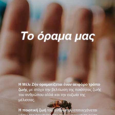
Η Μέλι Ζήν οραματίζεται έναν αειφόρο τρόπο
ζωής
με στόχο την βελτίωση της ποιότητας ζωής
του ανθρώπου αλλά και την ευζωία της
μέλισσας.
Η ποιοτική ζωή
του ανθρώπου επιτυγχάνεται