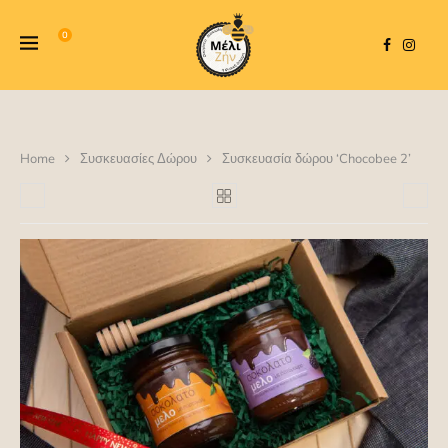
0
Home
Συσκευασίες Δώρου
Συσκευασία δώρου ‘Chocobee 2’